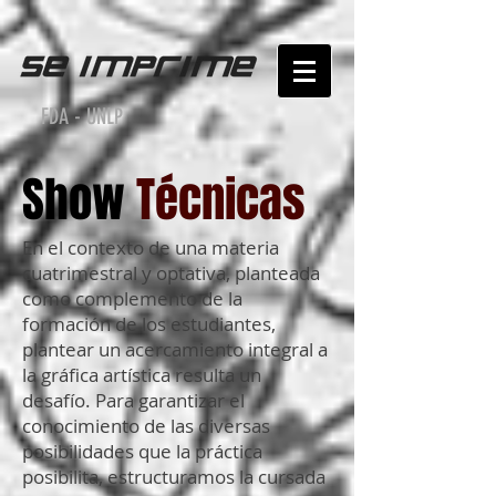
FDA - UNLP
Show
Técnicas
En el contexto de una materia
cuatrimestral y optativa, planteada
como complemento de la
formación de los estudiantes,
plantear un acercamiento integral a
la gráfica artística resulta un
desafío. Para garantizar el
conocimiento de las diversas
posibilidades que la práctica
posibilita, estructuramos la cursada