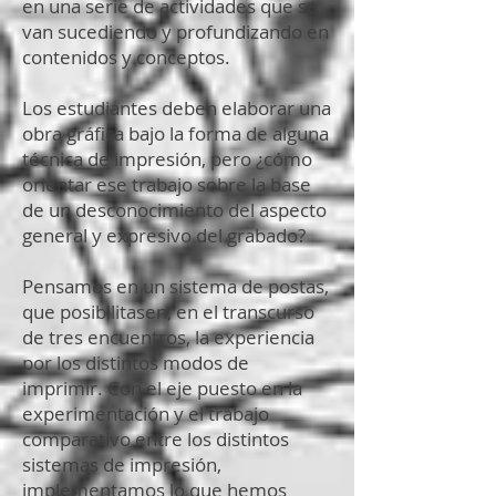
en una serie de actividades que se
van sucediendo y profundizando en
contenidos y conceptos.
Los estudiantes deben elaborar una
obra gráfica bajo la forma de alguna
técnica de impresión, pero ¿cómo
orientar ese trabajo sobre la base
de un desconocimiento del aspecto
general y expresivo del grabado?
Pensamos en un sistema de postas,
que posibilitasen, en el transcurso
de tres encuentros, la experiencia
por los distintos modos de
imprimir. Con el eje puesto en la
experimentación y el trabajo
comparativo entre los distintos
sistemas de impresión,
implementamos lo que hemos