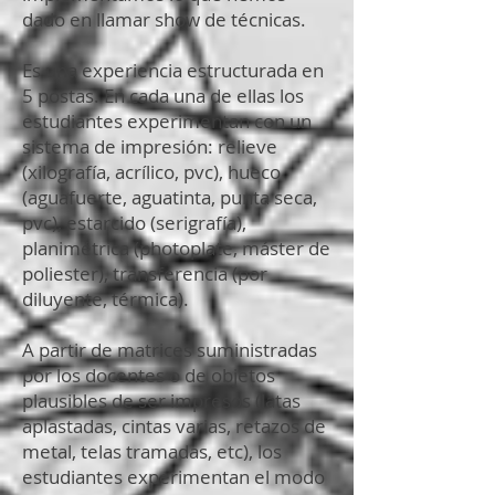
dado en llamar show de técnicas.
Es una experiencia estructurada en
5 postas. En cada una de ellas los
estudiantes experimentan con un
sistema de impresión: relieve
(xilografía, acrílico, pvc), hueco
(aguafuerte, aguatinta, punta seca,
pvc), estarcido (serigrafía),
planimétrica (photoplate, máster de
poliester), transferencia (por
diluyente, térmica).
A partir de matrices suministradas
por los docentes o de objetos
plausibles de ser impresos (latas
aplastadas, cintas varias, retazos de
metal, telas tramadas, etc), los
estudiantes experimentan el modo